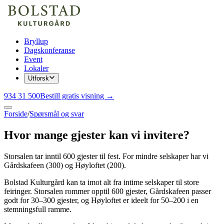
Bryllup
Dagskonferanse
Event
Lokaler
Utforsk
934 31 500
Bestill gratis visning →
Forside
/
Spørsmål og svar
Hvor mange gjester kan vi invitere?
Storsalen tar inntil 600 gjester til fest. For mindre selskaper har vi
Gårdskafeen (300) og Høyloftet (200).
Bolstad Kulturgård kan ta imot alt fra intime selskaper til store
feiringer. Storsalen rommer opptil 600 gjester, Gårdskafeen passer
godt for 30–300 gjester, og Høyloftet er ideelt for 50–200 i en
stemningsfull ramme.