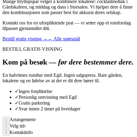
Mange bryllupspar velger å kombinere lokalene: cocktailmottak i
Gårdskafeen, og middag og dans i Storsalen. Vi hjelper dere å finne
den kombinasjonen som passer best for akkurat deres selskap.
Kontakt oss for en uforpliktende prat — vi setter opp et romforslag
tilpasset gjestantallet ditt.
Bestill gratis visning →
← Alle spørsmål
BESTILL GRATIS VISNING
Kom på besøk —
før dere bestemmer dere.
En halvtimes rundtur med Egil. Ingen salgspress. Bare gården,
lokalene og en følelse av at det er dit dere hører til.
✓
Ingen forpliktelse
✓
Personlig omvisning med Egil
✓
Gratis parkering
✓
Svar innen 2 timer på hverdager
Arrangement
›
1
Velg tid
›
2
Kontaktinfo
3