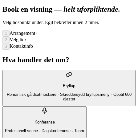
Book en visning —
helt uforpliktende.
Velg tidspunkt under. Egil bekrefter innen 2 timer.
Arrangement
›
1
Velg tid
›
2
Kontaktinfo
3
Hva handler det om?
Bryllup
Romantisk gårdsatmosfære · Skreddersydd bryllupsmeny · Opptil 600
gjester
Konferanse
Profesjonell scene · Dagskonferanse · Team