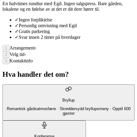
En halvtimes rundtur med Egil. Ingen salgspress. Bare gården,
lokalene og en følelse av at det er dit dere hører til.
✓
Ingen forpliktelse
✓
Personlig omvisning med Egil
✓
Gratis parkering
✓
Svar innen 2 timer på hverdager
Arrangement
›
1
Velg tid
›
2
Kontaktinfo
3
Hva handler det om?
Bryllup
Romantisk gårdsatmosfære · Skreddersydd bryllupsmeny · Opptil 600
gjester
Konferanse