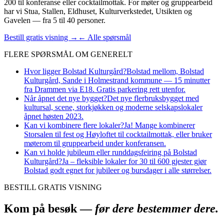
200 til konferanse eller cocktailmottak. For møter og gruppearbeid
har vi Stua, Stallen, Eldhuset, Kulturverkstedet, Utsikten og
Gavelen — fra 5 til 40 personer.
Bestill gratis visning →
← Alle spørsmål
FLERE SPØRSMÅL OM
GENERELT
Hvor ligger Bolstad Kulturgård?
Bolstad mellom, Bolstad
Kulturgård, Sande i Holmestrand kommune — 15 minutter
fra Drammen via E18. Gratis parkering rett utenfor.
Når åpnet det nye bygget?
Det nye flerbruksbygget med
kultursal, scene, storkjøkken og moderne selskapslokaler
åpnet høsten 2023.
Kan vi kombinere flere lokaler?
Ja! Mange kombinerer
Storsalen til fest og Høyloftet til cocktailmottak, eller bruker
møterom til gruppearbeid under konferansen.
Kan vi holde jubileum eller runddagsfeiring på Bolstad
Kulturgård?
Ja – fleksible lokaler for 30 til 600 gjester gjør
Bolstad godt egnet for jubileer og bursdager i alle størrelser.
BESTILL GRATIS VISNING
Kom på besøk —
før dere bestemmer dere.