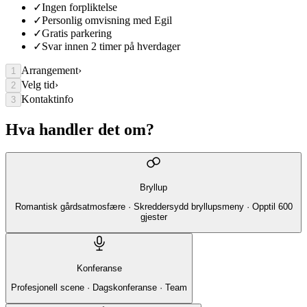
✓
Ingen forpliktelse
✓
Personlig omvisning med Egil
✓
Gratis parkering
✓
Svar innen 2 timer på hverdager
Arrangement
›
1
Velg tid
›
2
Kontaktinfo
3
Hva handler det om?
Bryllup
Romantisk gårdsatmosfære · Skreddersydd bryllupsmeny · Opptil 600
gjester
Konferanse
Profesjonell scene · Dagskonferanse · Team