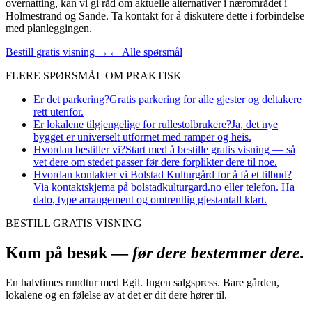
overnatting, kan vi gi råd om aktuelle alternativer i nærområdet i
Holmestrand og Sande. Ta kontakt for å diskutere dette i forbindelse
med planleggingen.
Bestill gratis visning →
← Alle spørsmål
FLERE SPØRSMÅL OM
PRAKTISK
Er det parkering?
Gratis parkering for alle gjester og deltakere
rett utenfor.
Er lokalene tilgjengelige for rullestolbrukere?
Ja, det nye
bygget er universelt utformet med ramper og heis.
Hvordan bestiller vi?
Start med å bestille gratis visning — så
vet dere om stedet passer før dere forplikter dere til noe.
Hvordan kontakter vi Bolstad Kulturgård for å få et tilbud?
Via kontaktskjema på bolstadkulturgard.no eller telefon. Ha
dato, type arrangement og omtrentlig gjestantall klart.
BESTILL GRATIS VISNING
Kom på besøk —
før dere bestemmer dere.
En halvtimes rundtur med Egil. Ingen salgspress. Bare gården,
lokalene og en følelse av at det er dit dere hører til.