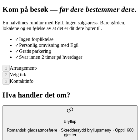
Kom på besøk —
før dere bestemmer dere.
En halvtimes rundtur med Egil. Ingen salgspress. Bare gården,
lokalene og en følelse av at det er dit dere hører til.
✓
Ingen forpliktelse
✓
Personlig omvisning med Egil
✓
Gratis parkering
✓
Svar innen 2 timer på hverdager
Arrangement
›
1
Velg tid
›
2
Kontaktinfo
3
Hva handler det om?
Bryllup
Romantisk gårdsatmosfære · Skreddersydd bryllupsmeny · Opptil 600
gjester