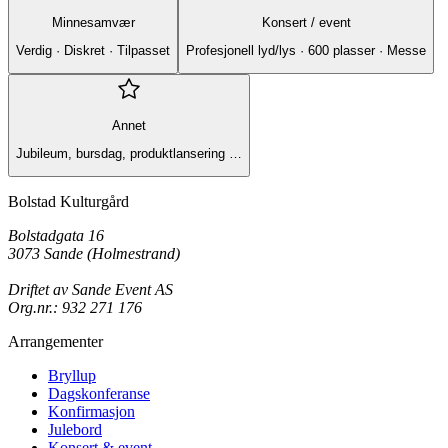
Minnesamvær
Konsert / event
Verdig · Diskret · Tilpasset
Profesjonell lyd/lys · 600 plasser · Messe
Annet
Jubileum, bursdag, produktlansering …
Bolstad Kulturgård
Bolstadgata 16
3073 Sande (Holmestrand)
Driftet av Sande Event AS
Org.nr.: 932 271 176
Arrangementer
Bryllup
Dagskonferanse
Konfirmasjon
Julebord
Konsert & event