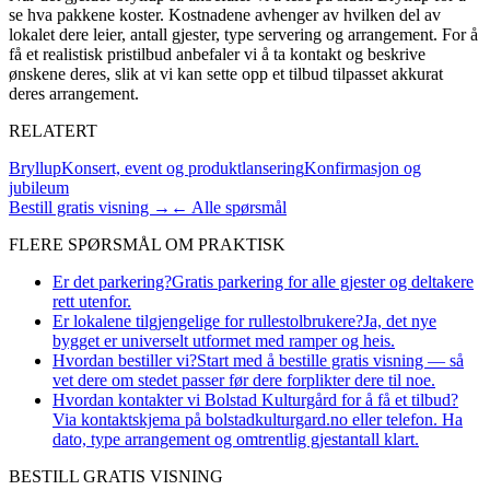
se hva pakkene koster. Kostnadene avhenger av hvilken del av
lokalet dere leier, antall gjester, type servering og arrangement. For å
få et realistisk pristilbud anbefaler vi å ta kontakt og beskrive
ønskene deres, slik at vi kan sette opp et tilbud tilpasset akkurat
deres arrangement.
RELATERT
Bryllup
Konsert, event og produktlansering
Konfirmasjon og
jubileum
Bestill gratis visning →
← Alle spørsmål
FLERE SPØRSMÅL OM
PRAKTISK
Er det parkering?
Gratis parkering for alle gjester og deltakere
rett utenfor.
Er lokalene tilgjengelige for rullestolbrukere?
Ja, det nye
bygget er universelt utformet med ramper og heis.
Hvordan bestiller vi?
Start med å bestille gratis visning — så
vet dere om stedet passer før dere forplikter dere til noe.
Hvordan kontakter vi Bolstad Kulturgård for å få et tilbud?
Via kontaktskjema på bolstadkulturgard.no eller telefon. Ha
dato, type arrangement og omtrentlig gjestantall klart.
BESTILL GRATIS VISNING